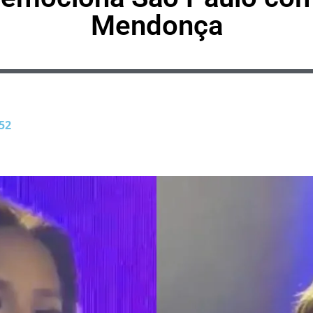
Mendonça
52