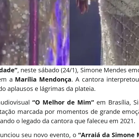
idade”
, neste sábado (24/1), Simone Mendes em
gem a
Marília Mendonça
. A cantora interpreto
o aplausos e lágrimas da plateia.
audiovisual
“O Melhor de Mim”
em Brasília, S
entação marcada por momentos de grande emoç
çando o legado da cantora que faleceu em 2021.
unciou seu novo evento, o
“Arraiá da Simone