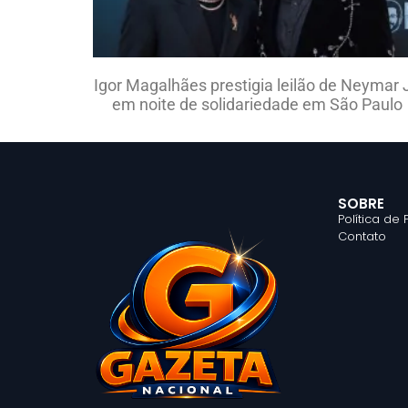
Igor Magalhães prestigia leilão de Neymar J
em noite de solidariedade em São Paulo
SOBRE
Política de
Contato