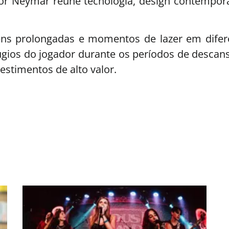
por Neymar reúne tecnologia, design contempo
ns prolongadas e momentos de lazer em diferent
fúgios do jogador durante os períodos de descan
vestimentos de alto valor.