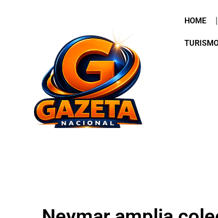
HOME
TURISM
Neymar amplia cole