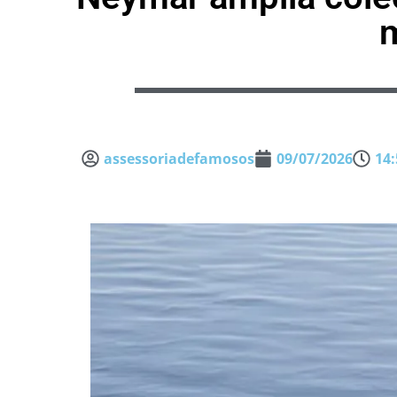
m
assessoriadefamosos
09/07/2026
14: