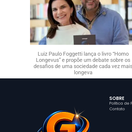
Luiz Paulo Foggetti lança o livro “Homo
Longevus” e propõe um debate sobre os
desafios de uma sociedade cada vez mai
longeva
SOBRE
Política de
Contato