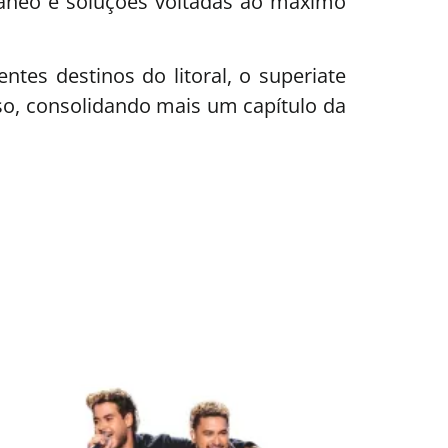
râneo e soluções voltadas ao máximo
es destinos do litoral, o superiate
so, consolidando mais um capítulo da