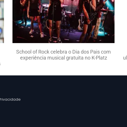
School of Rock celebra o Dia dos Pais com
experiência musical gratuita no K-Platz
u
s
 Privacidade