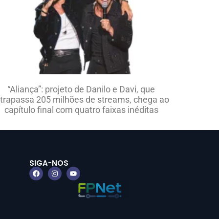
“Aliança”: projeto de Danilo e Davi, que
ltrapassa 205 milhões de streams, chega ao
capítulo final com quatro faixas inéditas
SIGA-NOS