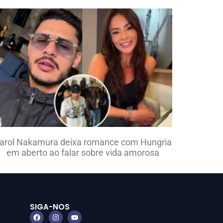
arol Nakamura deixa romance com Hungria
em aberto ao falar sobre vida amorosa
SIGA-NOS