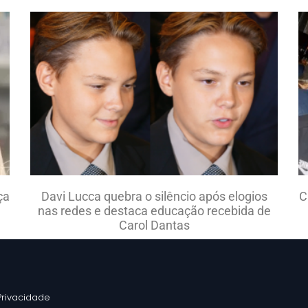
ça
Davi Lucca quebra o silêncio após elogios
C
nas redes e destaca educação recebida de
Carol Dantas
 Privacidade