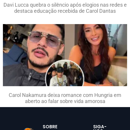
Davi Lucca quebra o silêncio após elogios nas redes e
destaca educação recebida de Carol Dantas
Carol Nakamura deixa romance com Hungria em
aberto ao falar sobre vida amorosa
SOBRE
SIGA-