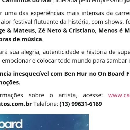
a
Caminhos do Mar
, liderada pelo empresário
J
er uma das experiências mais intensas da carre
aior festival flutuante da história, com shows, 
ge & Mateus, Zé Neto & Cristiano, Menos é M
oras de música
.
vará sua alegria, autenticidade e história de s
emocionar e colocar todo mundo para sambar 
ncia inesquecível com Ben Hur no On Board 
moções.
ormações sobre o artista, acesse:
www.ca
tos.com.br
Telefone:
(13) 99631-6169