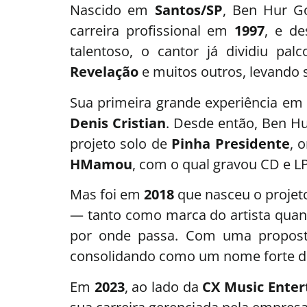
Nascido em
Santos/SP
, Ben Hur G
carreira profissional em
1997
, e d
talentoso, o cantor já dividiu p
Revelação
e muitos outros, levando s
Sua primeira grande experiência em
Denis Cristian
. Desde então, Ben Hu
projeto solo de
Pinha Presidente
, 
HMamou
, com o qual gravou CD e LP
Mas foi em
2018
que nasceu o projeto
— tanto como marca do artista quan
por onde passa. Com uma proposta
consolidando como um nome forte do
Em
2023
, ao lado da
CX Music Ente