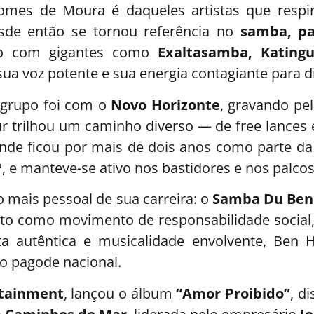
omes de Moura é daqueles artistas que respi
esde então se tornou referência no
samba, p
alco com gigantes como
Exaltasamba, Katingu
ua voz potente e sua energia contagiante para di
 grupo foi com o
Novo Horizonte
, gravando pe
r trilhou um caminho diverso — de free lances 
onde ficou por mais de dois anos como parte d
, e manteve-se ativo nos bastidores e nos palcos
 mais pessoal de sua carreira: o
Samba Du Ben
to como movimento de responsabilidade social
 autêntica e musicalidade envolvente, Ben 
 pagode nacional.
rtainment
, lançou o álbum
“Amor Proibido”
, d