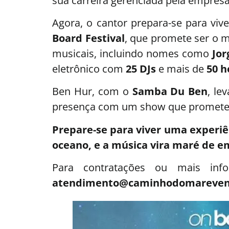
sua carreira gerenciada pela empres
Agora, o cantor prepara-se para viv
Board Festival
, que promete ser o m
musicais, incluindo nomes como
Jor
eletrônico com
25 DJs
e mais de
50 h
Ben Hur, com o
Samba Du Ben
, le
presença com um show que promete 
Prepare-se para viver uma experiê
oceano, e a música vira maré de e
Para contratações ou mais inf
atendimento@caminhodomareven