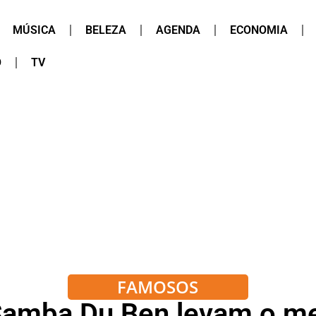
MÚSICA
BELEZA
AGENDA
ECONOMIA
O
TV
FAMOSOS
 Samba Du Ben levam o me