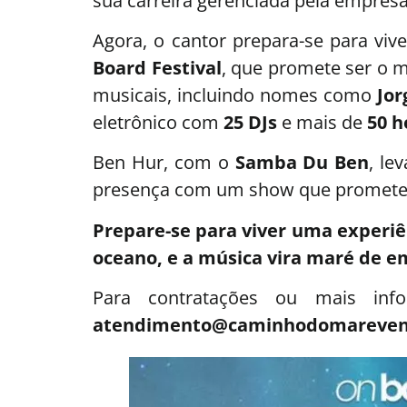
sua carreira gerenciada pela empres
Agora, o cantor prepara-se para viv
Board Festival
, que promete ser o m
musicais, incluindo nomes como
Jor
eletrônico com
25 DJs
e mais de
50 h
Ben Hur, com o
Samba Du Ben
, le
presença com um show que promete 
Prepare-se para viver uma experiê
oceano, e a música vira maré de e
Para contratações ou mais inf
atendimento@caminhodomareven