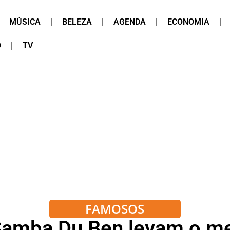
MÚSICA
BELEZA
AGENDA
ECONOMIA
O
TV
FAMOSOS
 Samba Du Ben levam o me