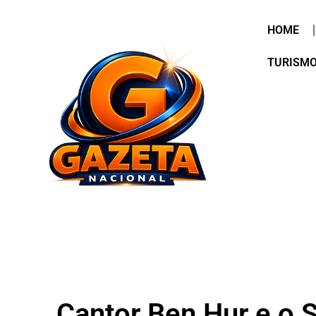
HOME
TURISM
Cantor Ben Hur e o