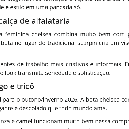
de e estilo em uma pancada só.
calça de alfaiataria
ta feminina chelsea combina muito bem com p
 bota no lugar do tradicional scarpin cria um v
ntes de trabalho mais criativos e informais. E
o look transmita seriedade e sofisticação.
go e tricô
ara o outono/inverno 2026. A bota chelsea com
egante e descolado que todo mundo ama.
 cinza e camel funcionam muito bem nessa compo