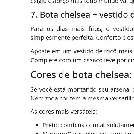
exigiu esforço mas todo mundo vai q
7. Bota chelsea + vestido 
Para os dias mais frios, o vesti
simplesmente perfeita. Conforto e es
Aposte em um vestido de tricô mais 
Complete com um casaco leve por cim
Cores de bota chelsea:
Se você está montando seu arsenal d
Nem toda cor tem a mesma versatilida
As cores mais versáteis:
Preto: combina com absolutament
Marrom/Caramelo: tons terrosos