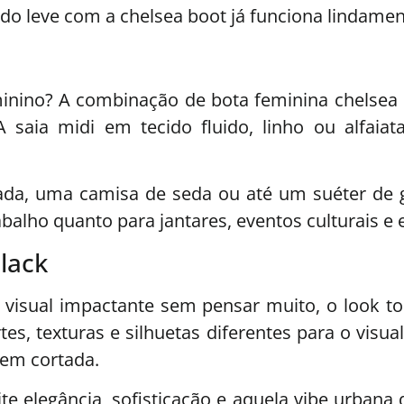
ido leve com a chelsea boot já funciona lindament
i
minino? A combinação de bota feminina chelsea 
saia midi em tecido fluido, linho ou alfaiatar
ada, uma camisa de seda ou até um suéter de go
balho quanto para jantares, eventos culturais e 
black
 visual impactante sem pensar muito, o look t
s, texturas e silhuetas diferentes para o visu
 bem cortada.
ite elegância, sofisticação e aquela vibe urban