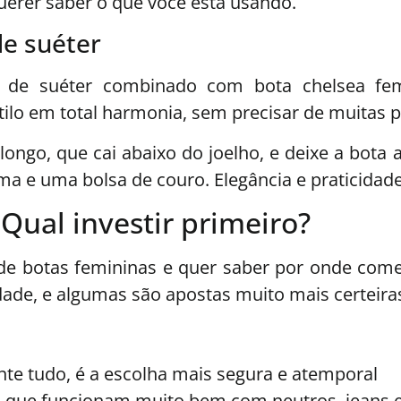
uerer saber o que você está usando.
de suéter
do de suéter combinado com bota chelsea fe
tilo em total harmonia, sem precisar de muitas p
longo, que cai abaixo do joelho, e deixe a bota
a e uma bolsa de couro. Elegância e praticidad
 Qual investir primeiro?
e botas femininas e quer saber por onde começ
de, e algumas são apostas muito mais certeiras 
e tudo, é a escolha mais segura e atemporal
 que funcionam muito bem com neutros, jeans 