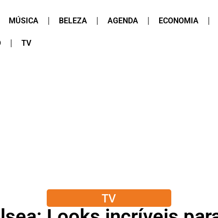
MÚSICA
BELEZA
AGENDA
ECONOMIA
O
TV
TV
lsea: Looks incríveis par