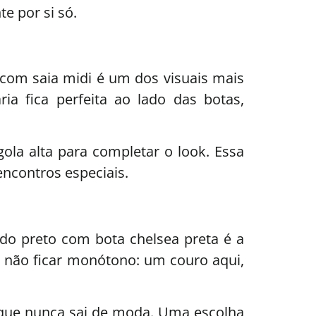
e por si só.
com saia midi é um dos visuais mais
ia fica perfeita ao lado das botas,
la alta para completar o look. Essa
encontros especiais.
odo preto com bota chelsea preta é a
al não ficar monótono: um couro aqui,
a que nunca sai de moda. Uma escolha