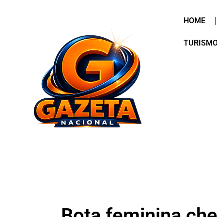
HOME
TURISM
Bota feminina che