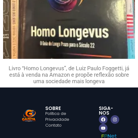
Livro “Homo Longevus”, de Luiz Paulo Foggetti, já
está à venda na Amazon e propõe reflexão sobre
uma sociedade mais longeva
SOBRE
SIGA-
NOS
Política de
Privacidade
Contato